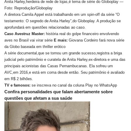
Anita Harley,herdeira de rede de lojas,é tema de série do Globoplay —
Foto: Reprodução/Globoplay
A diretora Camila Appel está trabalhando em um spin-off da série “O
testamento: O segredo de Anita Harley”,do Globoplay. A produção se
aprofundará em questões relacionadas ao caso.
Caso Avestruz Master:
história real do golpe financeiro envolvendo
aves no Brasil vai virar série
E mais:
Giovana Cordeiro fará nova série
da Globo baseada em thriller erótico
A série documental,que se tornou um grande sucesso,registra a briga
judicial pelo patrimônio e curatela de Anita Harley,ex-diretora e uma das
principais acionistas das Casas Pernambucanas. Ela sofreu um
AVC,em 2016,e está em coma desde então. Seu patrimônio é avaliado
em R$ 2 bilhões.
TV e famosos:
se inscreva no canal da coluna Play no WhatsApp
Confira personalidades que falam abertamente sobre
questões que afetam a sua saúde