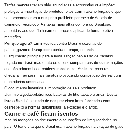
Tarifas menores teriam sido anunciadas a economias que impõem
proibição à importação de produtos feitos com trabalho forçado e que
se comprometeram a cumprir a proibição por meio de Acordo de
Comércio Recíproco. As taxas mais altas,como a do Brasil,são
atribuídas aos que “falharam em impor e aplicar de forma efetiva”
restrições.
Por que agora?
Em investida contra Brasil e dezenas de
países,governo Trump corre contra o tempo; entenda
O argumento principal para a nova sanção não é uso de trabalho
forçado no Brasil,mas o fato de o país comprar itens de outras nações
que não adotam boas práticas trabalhistas. Assim,os produtos
chegariam ao país mais baratos,provocando competição desleal com
mercadorias americanas.
O documento investiga a importação de seis produtos:
alumínio,algodão,eletrônicos,baterias de lítio,tabaco e arroz. Desta
lista,o Brasil é acusado de comprar cinco itens fabricados com
desrespeito a normas trabalhistas; a exceção é o arroz.
Carne e café ficam isentos
Mas há menções no documento a acusações de irregularidades no
país. O texto cita que o Brasil usa trabalho forçado na criação de gado