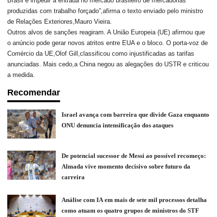
Brasil e impedir a entrada no mercado brasileiro de mercadorias
produzidas com trabalho forçado”,afirma o texto enviado pelo ministro
de Relações Exteriores,Mauro Vieira.
Outros alvos de sanções reagiram. A União Europeia (UE) afirmou que
o anúncio pode gerar novos atritos entre EUA e o bloco. O porta-voz de
Comércio da UE,Olof Gill,classificou como injustificadas as tarifas
anunciadas. Mais cedo,a China negou as alegações do USTR e criticou
a medida.
Recomendar
Israel avança com barreira que divide Gaza enquanto
ONU denuncia intensificação dos ataques
De potencial sucessor de Messi ao possível recomeço:
Almada vive momento decisivo sobre futuro da
carreira
Análise com IA em mais de sete mil processos detalha
como atuam os quatro grupos de ministros do STF