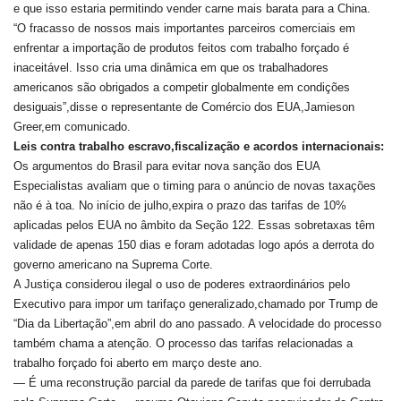
e que isso estaria permitindo vender carne mais barata para a China.
“O fracasso de nossos mais importantes parceiros comerciais em
enfrentar a importação de produtos feitos com trabalho forçado é
inaceitável. Isso cria uma dinâmica em que os trabalhadores
americanos são obrigados a competir globalmente em condições
desiguais”,disse o representante de Comércio dos EUA,Jamieson
Greer,em comunicado.
Leis contra trabalho escravo,fiscalização e acordos internacionais:
Os argumentos do Brasil para evitar nova sanção dos EUA
Especialistas avaliam que o timing para o anúncio de novas taxações
não é à toa. No início de julho,expira o prazo das tarifas de 10%
aplicadas pelos EUA no âmbito da Seção 122. Essas sobretaxas têm
validade de apenas 150 dias e foram adotadas logo após a derrota do
governo americano na Suprema Corte.
A Justiça considerou ilegal o uso de poderes extraordinários pelo
Executivo para impor um tarifaço generalizado,chamado por Trump de
“Dia da Libertação”,em abril do ano passado. A velocidade do processo
também chama a atenção. O processo das tarifas relacionadas a
trabalho forçado foi aberto em março deste ano.
— É uma reconstrução parcial da parede de tarifas que foi derrubada