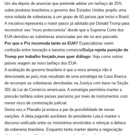
Um dia depois de anunciar que pretende adotar um tarifaço de 25%
sobre produtos brasileiros,o governo dos Estados Unidos propôs uma
nova rodada de sobretaxas a um grupo de 60 países,que inclui o Brasil.
A iniciativa representa o maior passo já adotado por Donald Trump para
reconstruir seu “muro protecionista” desde que a Suprema Corte dos
EUA derrubou as sobretaxas anunciadas por ele no ano passado.
Por que o Pix incomoda tanto os EUA?
Especialistas veem
confusão entre inovação e barreira comercial
Suíça rejeita punição de
Trump por trabalho forçado,mas quer diálogo:
Veja como outros
países reagem ao novo tarifaço dos EUA
A avaliação do governo brasileiro é que a nova ameaça não é
direcionada ao país,mas resultado de uma estratégia da Casa Branca
de recompor as sobretaxas derrubadas na Justiça com base na Seção
301 da Lei de Comércio americana. A estratégia permitiria manter a
pressão tarifária sobre países parceiros por meio de instrumentos com
menor risco de contestação judicial.
Desta vez,o Planalto já estava a par da possibilidade de novas
sanções. A ideia,segundo auxiliares do presidente Lula,é manter o
discurso unificado entre os ministérios envolvidos e reforçar a defesa
da soberania brasileira. Enquanto tenta manter aberta a negociação