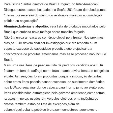
Para Bruna Santos,diretora do Brazil Program no Inter-American
Dialogue,outros casos baseados na Seção 301 foram derrubados,mas
“menos por reversão do mérito do relatório e mais por acomodação
política ou negociação”.
Alumínio,baterias e algodão:
veja lista de produtos importados pelo
Brasil que embasa novo tarifaço sobre trabalho forçado
Não é a única ameaça ao comércio global pela frente. Nos próximos
dias,os EUA devem divulgar investigação que diz respeito a um
suposto excesso de capacidade produtiva que prejudicaria a
concorrência de produtos americanos,mas esse processo não inclui o
Brasil.
Mais uma vez,itens de peso na lista de produtos vendidos aos EUA
ficaram de fora do tarifaço,como frutas,carne bovina fresca e congelada
e café. As isenções foram propostas porque a imposição de tarifas
sobre estes itens poderia causar escassez de suprimento doméstico
nos EUA,ou seja,virar dor de cabeça para Trump junto ao eleitorado.
Itens considerados estratégicos pelo governo americano,como terras-
raras,os minerais usados em veículos elétricos e na indústria de
defesa,também estão na lista de exceções,além de
cobre,níquel,cobalto,petróleo bruto,semicondutores,aeronaves e