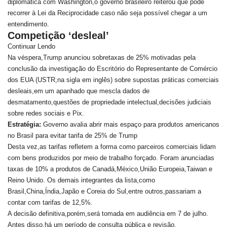
diplomática com Washington,o governo brasileiro reiterou que pode
recorrer à Lei da Reciprocidade caso não seja possível chegar a um
entendimento.
Competição ‘desleal’
Continuar Lendo
Na véspera,Trump anunciou sobretaxas de 25% motivadas pela
conclusão da investigação do Escritório do Representante de Comércio
dos EUA (USTR,na sigla em inglês) sobre supostas práticas comerciais
desleais,em um apanhado que mescla dados de
desmatamento,questões de propriedade intelectual,decisões judiciais
sobre redes sociais e Pix.
Estratégia:
Governo avalia abrir mais espaço para produtos americanos
no Brasil para evitar tarifa de 25% de Trump
Desta vez,as tarifas refletem a forma como parceiros comerciais lidam
com bens produzidos por meio de trabalho forçado. Foram anunciadas
taxas de 10% a produtos de Canadá,México,União Europeia,Taiwan e
Reino Unido. Os demais integrantes da lista,como
Brasil,China,Índia,Japão e Coreia do Sul,entre outros,passariam a
contar com tarifas de 12,5%.
A decisão definitiva,porém,será tomada em audiência em 7 de julho.
Antes disso,há um período de consulta pública e revisão.