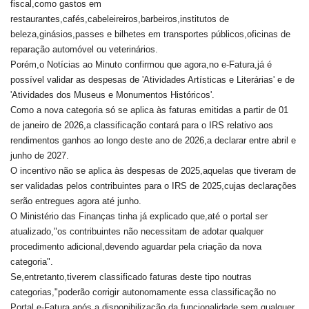
fiscal,como gastos em
restaurantes,cafés,cabeleireiros,barbeiros,institutos de
beleza,ginásios,passes e bilhetes em transportes públicos,oficinas de
reparação automóvel ou veterinários.
Porém,o Notícias ao Minuto confirmou que agora,no e-Fatura,já é
possível validar as despesas de 'Atividades Artísticas e Literárias' e de
'Atividades dos Museus e Monumentos Históricos'.
Como a nova categoria só se aplica às faturas emitidas a partir de 01
de janeiro de 2026,a classificação contará para o IRS relativo aos
rendimentos ganhos ao longo deste ano de 2026,a declarar entre abril e
junho de 2027.
O incentivo não se aplica às despesas de 2025,aquelas que tiveram de
ser validadas pelos contribuintes para o IRS de 2025,cujas declarações
serão entregues agora até junho.
O Ministério das Finanças tinha já explicado que,até o portal ser
atualizado,"os contribuintes não necessitam de adotar qualquer
procedimento adicional,devendo aguardar pela criação da nova
categoria".
Se,entretanto,tiverem classificado faturas deste tipo noutras
categorias,"poderão corrigir autonomamente essa classificação no
Portal e-Fatura após a disponibilização da funcionalidade,sem qualquer