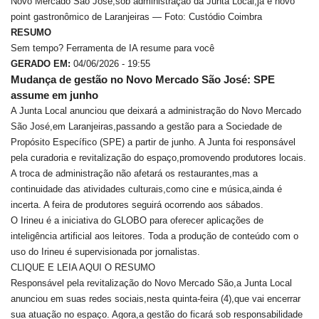
Novo Mercado São José,sob administração da Junta Local,já é novo
point gastronômico de Laranjeiras — Foto: Custódio Coimbra
RESUMO
Sem tempo? Ferramenta de IA resume para você
GERADO EM:
04/06/2026 - 19:55
Mudança de gestão no Novo Mercado São José: SPE
assume em junho
A Junta Local anunciou que deixará a administração do Novo Mercado
São José,em Laranjeiras,passando a gestão para a Sociedade de
Propósito Específico (SPE) a partir de junho. A Junta foi responsável
pela curadoria e revitalização do espaço,promovendo produtores locais.
A troca de administração não afetará os restaurantes,mas a
continuidade das atividades culturais,como cine e música,ainda é
incerta. A feira de produtores seguirá ocorrendo aos sábados.
O Irineu é a iniciativa do GLOBO para oferecer aplicações de
inteligência artificial aos leitores. Toda a produção de conteúdo com o
uso do Irineu é supervisionada por jornalistas.
CLIQUE E LEIA AQUI O RESUMO
Responsável pela revitalização do Novo Mercado São,a Junta Local
anunciou em suas redes sociais,nesta quinta-feira (4),que vai encerrar
sua atuação no espaço. Agora,a gestão do ficará sob responsabilidade