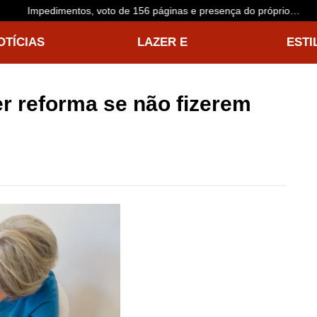
Impedimentos, voto de 156 páginas e presença do próprio
acusado: o que esperar do julgamento de Buzzi
OTÍCIAS
LAZER E
ESTI
NTERNACIONAIS
ENTRETENIMENTO
VIDA
r reforma se não fizerem