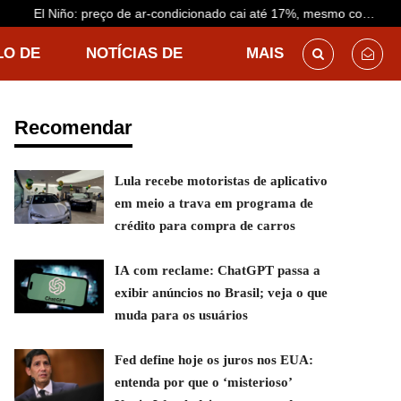
El Niño: preço de ar-condicionado cai até 17%, mesmo com
previsão de calor antecipado
LO DE
NOTÍCIAS DE
MAIS
DESTINO
Recomendar
Lula recebe motoristas de aplicativo
em meio a trava em programa de
crédito para compra de carros
IA com reclame: ChatGPT passa a
exibir anúncios no Brasil; veja o que
muda para os usuários
Fed define hoje os juros nos EUA:
entenda por que o ‘misterioso’