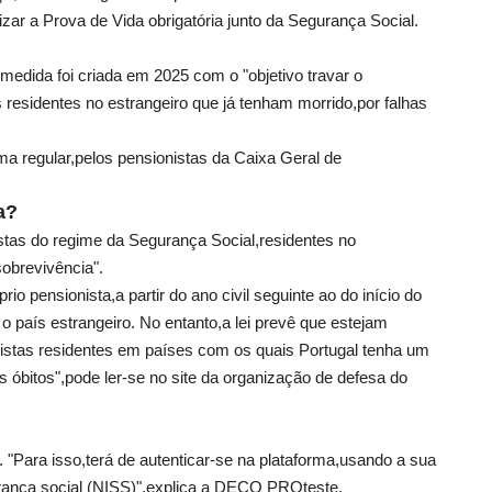
ar a Prova de Vida obrigatória junto da Segurança Social.
medida foi criada em 2025 com o "objetivo travar o
residentes no estrangeiro que já tenham morrido,por falhas
ma regular,pelos pensionistas da Caixa Geral de
a?
istas do regime da Segurança Social,residentes no
sobrevivência".
io pensionista,a partir do ano civil seguinte ao do início do
país estrangeiro. No entanto,a lei prevê que estejam
nistas residentes em países com os quais Portugal tenha um
 óbitos",pode ler-se no site da organização de defesa do
a. "Para isso,terá de autenticar-se na plataforma,usando a sua
gurança social (NISS)",explica a DECO PROteste.