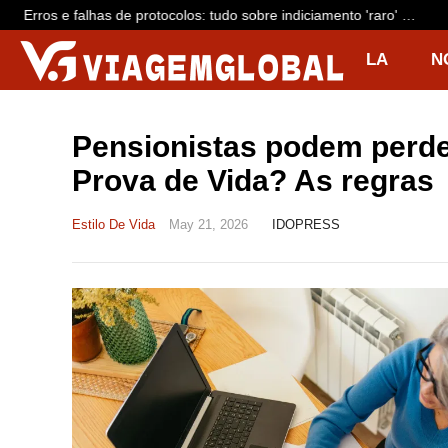
Erros e falhas de protocolos: tudo sobre indiciamento 'raro' de
dono da Voepass e mais 15 por queda de avião que matou 62
LA
N
R
I
Pensionistas podem perde
Prova de Vida? As regras
Estilo De Vida
May 21, 2026
IDOPRESS