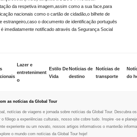
aptação da respetiva imagem,assim como a sua face,para
icação nacionais como o cartão de cidadão,o bilhete de
e estrangeiro,caso o documento de identificação português
 é imediatamente notificado através da Segurança Social
Lazer e
s
Estilo De
Notícias de
Notícias de
Notí
entreteniment
cionais
Vida
destino
transporte
do h
o
om as notícias da Global Tour
al, notícias de viagens e jornada sobre notícias da Global Tour. Descubra os
r o fôlego a experiências culturais, nosso site cobre tudo. Inspire -se e pl
nte experiente ou um novato, nossos artigos informativos o manterão infor
lore o mundo com notícias da Global Tour hoje!