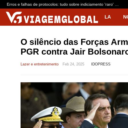
Erros e falhas de protocolos: tudo sobre indiciamento 'raro' de
dono da Voepass e mais 15 por queda de avião que matou 62
LA
N
R
I
O silêncio das Forças Ar
PGR contra Jair Bolsonaro
Lazer e entretenimento
Feb 24, 2025
IDOPRESS