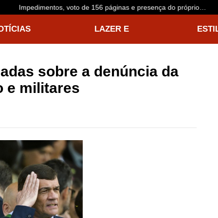
Impedimentos, voto de 156 páginas e presença do próprio
acusado: o que esperar do julgamento de Buzzi
OTÍCIAS
LAZER E
ESTI
NTERNACIONAIS
ENTRETENIMENTO
VIDA
madas sobre a denúncia da
 e militares