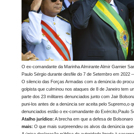
O ex-comandante da Marinha Almirante Almir Garnier Sant
Paulo Sérgio durante desfile do 7 de Setembro em 2022 
O silencio das Forças Armadas com a denúncia do procura
golpista que culminou nos ataques de 8 de Janeiro tem um
parte dos 23 militares denunciados junto com Jair Bolson
puni-los antes de a denúncia ser aceita pelo Supremo,o
denunciados estão o ex-comandante do Exército,Paulo Sé
Atalho jurídico:
A brecha em que a defesa de Bolsonaro
mais:
O que mais surpreendeu os alvos da denúncia que 
A única declaração pública de autoridade ligada à casern