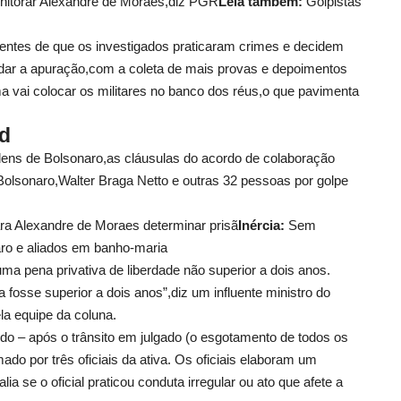
itorar Alexandre de Moraes,diz PGR
Leia também:
Golpistas
ientes de que os investigados praticaram crimes e decidem
ndar a apuração,com a coleta de mais provas e depoimentos
 vai colocar os militares no banco dos réus,o que pavimenta
id
dens de Bolsonaro,as cláusulas do acordo de colaboração
lsonaro,Walter Braga Netto e outras 32 pessoas por golpe
ra Alexandre de Moraes determinar prisã
Inércia:
Sem
o e aliados em banho-maria
uma pena privativa de liberdade não superior a dois anos.
 fosse superior a dois anos”,diz um influente ministro do
la equipe da coluna.
 – após o trânsito em julgado (o esgotamento de todos os
do por três oficiais da ativa. Os oficiais elaboram um
ia se o oficial praticou conduta irregular ou ato que afete a