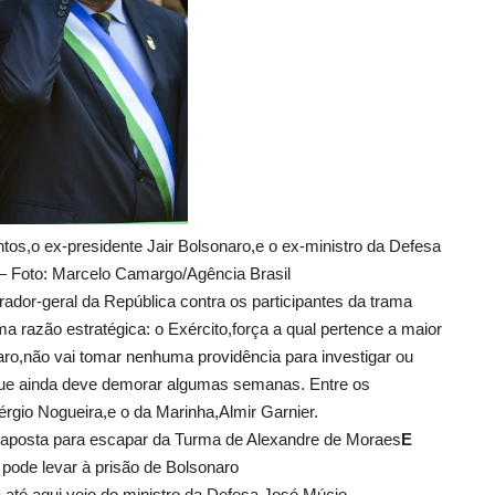
os,o ex-presidente Jair Bolsonaro,e o ex-ministro da Defesa
— Foto: Marcelo Camargo/Agência Brasil
dor-geral da República contra os participantes da trama
a razão estratégica: o Exército,força a qual pertence a maior
aro,não vai tomar nenhuma providência para investigar ou
 que ainda deve demorar algumas semanas. Entre os
rgio Nogueira,e o da Marinha,Almir Garnier.
 aposta para escapar da Turma de Alexandre de Moraes
E
pode levar à prisão de Bolsonaro
a,até aqui,veio do ministro da Defesa,José Múcio