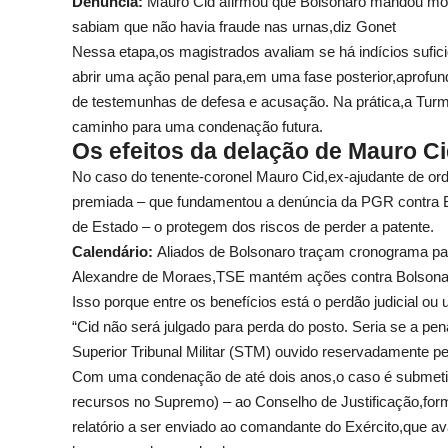
Denúncia:
Mauro Cid afirmou que Bolsonaro mandou mon
sabiam que não havia fraude nas urnas,diz Gonet
Nessa etapa,os magistrados avaliam se há indícios sufic
abrir uma ação penal para,em uma fase posterior,aprofu
de testemunhas de defesa e acusação. Na prática,a Turma
caminho para uma condenação futura.
Os efeitos da delação de Mauro C
No caso do tenente-coronel Mauro Cid,ex-ajudante de or
premiada – que fundamentou a denúncia da PGR contra Bo
de Estado – o protegem dos riscos de perder a patente.
Calendário:
Aliados de Bolsonaro traçam cronograma pa
Alexandre de Moraes,TSE mantém ações contra Bolsonar
Isso porque entre os benefícios está o perdão judicial ou 
“Cid não será julgado para perda do posto. Seria se a pena
Superior Tribunal Militar (STM) ouvido reservadamente pe
Com uma condenação de até dois anos,o caso é submetido
recursos no Supremo) – ao Conselho de Justificação,forma
relatório a ser enviado ao comandante do Exército,que aval