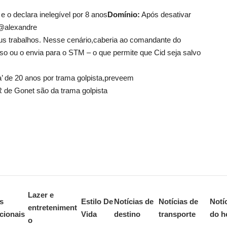
e o declara inelegível por 8 anos
Domínio:
Após desativar
 @alexandre
eus trabalhos. Nesse cenário,caberia ao comandante do
so ou o envia para o STM – o que permite que Cid seja salvo
a’ de 20 anos por trama golpista,preveem
de Gonet são da trama golpista
Lazer e
s
Estilo De
Notícias de
Notícias de
Notí
entreteniment
cionais
Vida
destino
transporte
do h
o