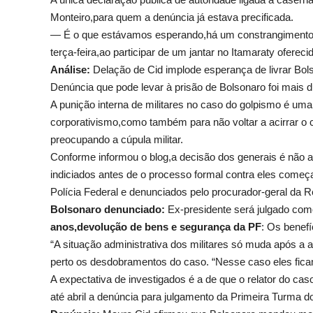
Monteiro,para quem a denúncia já estava precificada.
— É o que estávamos esperando,há um constrangimento,
terça-feira,ao participar de um jantar no Itamaraty ofere
Análise:
Delação de Cid implode esperança de livrar Bols
Denúncia que pode levar à prisão de Bolsonaro foi mais d
A punição interna de militares no caso do golpismo é um
corporativismo,como também para não voltar a acirrar o c
preocupando a cúpula militar.
Conforme informou o blog,a decisão dos generais é não a
indiciados antes de o processo formal contra eles começ
Polícia Federal e denunciados pelo procurador-geral da R
Bolsonaro denunciado:
Ex-presidente será julgado com
anos,devolução de bens e segurança da PF
: Os benefí
“A situação administrativa dos militares só muda após a
perto os desdobramentos do caso. “Nesse caso eles fica
A expectativa de investigados é a de que o relator do ca
até abril a denúncia para julgamento da Primeira Turma d