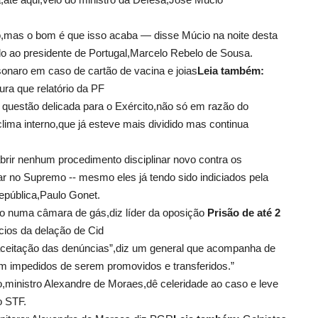
mas o bom é que isso acaba — disse Múcio na noite desta
cido ao presidente de Portugal,Marcelo Rebelo de Sousa.
onaro em caso de cartão de vacina e joias
Leia também:
ura que relatório da PF
a questão delicada para o Exército,não só em razão do
lima interno,que já esteve mais dividido mas continua
brir nenhum procedimento disciplinar novo contra os
ar no Supremo -- mesmo eles já tendo sido indiciados pela
epública,Paulo Gonet.
o numa câmara de gás,diz líder da oposição
Prisão de até 2
cios da delação de Cid
 aceitação das denúncias”,diz um general que acompanha de
m impedidos de serem promovidos e transferidos.”
so,ministro Alexandre de Moraes,dê celeridade ao caso e leve
o STF.