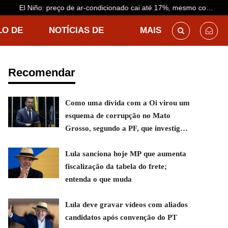
El Niño: preço de ar-condicionado cai até 17%, mesmo com
previsão de calor antecipado
LO DE
NOTÍCIAS DE
MAIS
DESTINO
Recomendar
Como uma dívida com a Oi virou um
esquema de corrupção no Mato
Grosso, segundo a PF, que investiga
ex-governador
Lula sanciona hoje MP que aumenta
fiscalização da tabela do frete;
entenda o que muda
Lula deve gravar vídeos com aliados
candidatos após convenção do PT