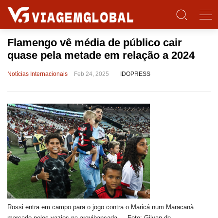
Flamengo vê média de público cair
quase pela metade em relação a 2024
Notícias Internacionais
Feb 24, 2025
IDOPRESS
Rossi entra em campo para o jogo contra o Maricá num Maracanã
marcado pelos vazios na arquibancada — Foto: Gilvan de