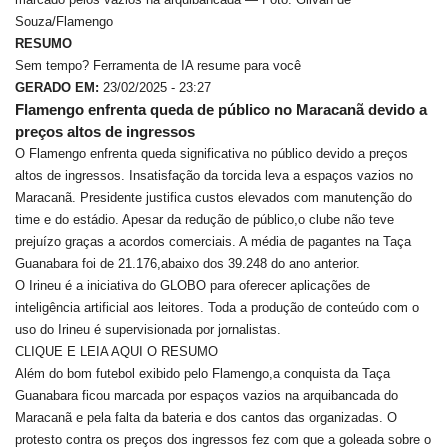
Souza/Flamengo
RESUMO
Sem tempo? Ferramenta de IA resume para você
GERADO EM:
23/02/2025 - 23:27
Flamengo enfrenta queda de público no Maracanã devido a
preços altos de ingressos
O Flamengo enfrenta queda significativa no público devido a preços
altos de ingressos. Insatisfação da torcida leva a espaços vazios no
Maracanã. Presidente justifica custos elevados com manutenção do
time e do estádio. Apesar da redução de público,o clube não teve
prejuízo graças a acordos comerciais. A média de pagantes na Taça
Guanabara foi de 21.176,abaixo dos 39.248 do ano anterior.
O Irineu é a iniciativa do GLOBO para oferecer aplicações de
inteligência artificial aos leitores. Toda a produção de conteúdo com o
uso do Irineu é supervisionada por jornalistas.
CLIQUE E LEIA AQUI O RESUMO
Além do bom futebol exibido pelo Flamengo,a conquista da Taça
Guanabara ficou marcada por espaços vazios na arquibancada do
Maracanã e pela falta da bateria e dos cantos das organizadas. O
protesto contra os preços dos ingressos fez com que a goleada sobre o