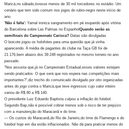
Maricá,no sábado,tivesse menos de 30 mil torcedores no estádio. Um
cenário que tem sido comum nos jogos do rubro-negro neste início de
ano.
'Não é falta':
Yamal ironiza sangramento em pé esquerdo após vitória
do Barcelona sobre Las Palmas no Espanhol
Quando serão as
semifinais do Campeonato Carioca?
Datas são divulgadas
O boicote jogou os holofotes para uma questão que já vinha
aparecendo. A média de pagantes do clube na Taça GB foi de
21.176,bem abaixo dos 39.248 registrados no mesmo torneio no ano
passado.
“Nos assusta que,já no Campeonato Estadual,esses valores estejam
sendo praticados. O que será que nos espera nas competições mais
importantes?”,diz trecho do comunicado divulgado por oito organizadas
antes do jogo contra o Maricá,que teve ingressos cujo valor inteiro
variou de R$ 80 a R$ 140.
O presidente Luiz Eduardo Baptista culpou a inflação do futebol.
Segundo Bap,não é possível cobrar menos sob o risco de ter prejuízo
com a manutenção do Maracanã e do time.
— Os custos do Maracanã,do Rio de Janeiro,do time do Flamengo e do
futebol hoje em dia estão inflacionados. Não dá para praticar menos do