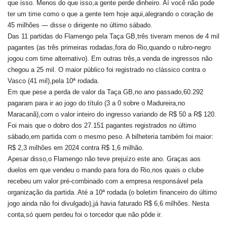
que isso. Menos do que isso,a gente perde dinheiro. Aí você não pode
ter um time como o que a gente tem hoje aqui,alegrando o coração de
45 milhões — disse o dirigente no último sábado.
Das 11 partidas do Flamengo pela Taça GB,três tiveram menos de 4 mil
pagantes (as três primeiras rodadas,fora do Rio,quando o rubro-negro
jogou com time alternativo). Em outras três,a venda de ingressos não
chegou a 25 mil. O maior público foi registrado no clássico contra o
Vasco (41 mil),pela 10ª rodada.
Em que pese a perda de valor da Taça GB,no ano passado,60.292
pagaram para ir ao jogo do título (3 a 0 sobre o Madureira,no
Maracanã),com o valor inteiro do ingresso variando de R$ 50 a R$ 120.
Foi mais que o dobro dos 27.151 pagantes registrados no último
sábado,em partida com o mesmo peso. A bilheteria também foi maior:
R$ 2,3 milhões em 2024 contra R$ 1,6 milhão.
Apesar disso,o Flamengo não teve prejuízo este ano. Graças aos
duelos em que vendeu o mando para fora do Rio,nos quais o clube
recebeu um valor pré-combinado com a empresa responsável pela
organização da partida. Até a 10ª rodada (o boletim financeiro do último
jogo ainda não foi divulgado),já havia faturado R$ 6,6 milhões. Nesta
conta,só quem perdeu foi o torcedor que não pôde ir.