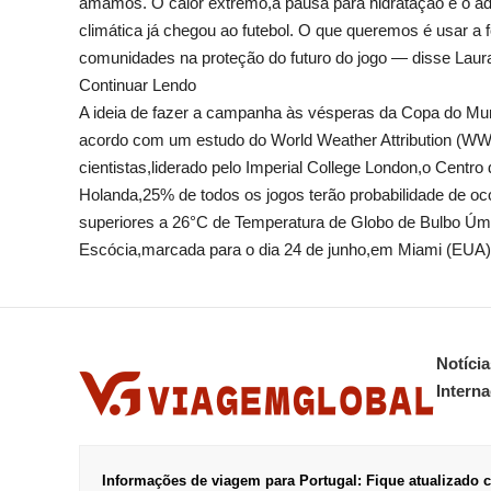
amamos. O calor extremo,a pausa para hidratação e o ad
climática já chegou ao futebol. O que queremos é usar a 
comunidades na proteção do futuro do jogo — disse Laur
Continuar Lendo
A ideia de fazer a campanha às vésperas da Copa do Mu
acordo com um estudo do World Weather Attribution (WWA
cientistas,liderado pelo Imperial College London,o Centro
Holanda,25% de todos os jogos terão probabilidade de oc
superiores a 26°C de Temperatura de Globo de Bulbo Úmido
Escócia,marcada para o dia 24 de junho,em Miami (EUA)
Notícia
Interna
Informações de viagem para Portugal: Fique atualizado c