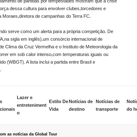
iamento de partidas por tempestades mostram que a crise
força dessa cultura para envolver clubes,torcedores e
a Moraes,diretora de campanhas do Terra FC.
ndo serve como um alerta para a própria competição. De
,na sigla em inglês),um consórcio internacional de
 de Clima da Cruz Vermelha e o Instituto de Meteorologia da
orrer em sob calor intenso,com temperaturas iguais ou
 (WBGT). A lista inclui a partida entre Brasil e
.
Lazer e
s
Estilo De
Notícias de
Notícias de
Notí
entreteniment
cionais
Vida
destino
transporte
do h
o
om as notícias da Global Tour