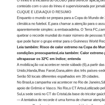
O Irineu é a iniciativa do GLOBO para oferecer aplicações d
conteúdo com o uso do Irineu é supervisionada por jornali
CLIQUE E LEIA AQUI O RESUMO
Enquanto o mundo se prepara para a Copa do Mundo de 20
climática no futebol. E,para chamar a atenção para o as
aparentemente simples: a embaixadinha. O Terra FC,campa
quebrar o recorde mundial do maior número de pessoas
que pode fazer o grupo entrar para o Guinness World Rec
Leia também:
Risco de calor extremo na Copa do Mu
condições preocupantes
Leia também:
Calor extremo 
ultrapassar os 32ºC em índice; entenda
A mobilização vai acontecer neste sábado (6),a partir das
Unido,Irlanda,Ilhas Faroé,Gana,além dos três países-s
Serão 50 locais diferentes espalhados em 39 cidades.
No Brasil,a campanha vai acontecer no Rio de Janeiro,Sã
apoio de Grêmio e Vasco. No Rio,o CT Artsul,utilizado pe
Sul,a sede será no CT do Cristal,da base do tricolor gaú
— A tentativa de recorde é uma forma de chamar atençã