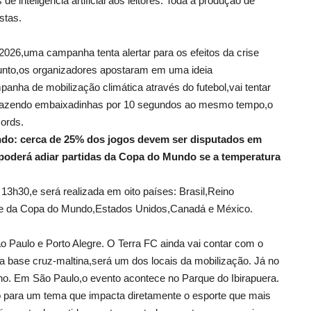
e inteligência artificial aos leitores. Toda a produção de
stas.
26,uma campanha tenta alertar para os efeitos da crise
sunto,os organizadores apostaram em uma ideia
nha de mobilização climática através do futebol,vai tentar
 fazendo embaixadinhas por 10 segundos ao mesmo tempo,o
ords.
ndo: cerca de 25% dos jogos devem ser disputados em
poderá adiar partidas da Copa do Mundo se a temperatura
 13h30,e será realizada em oito países: Brasil,Reino
ede da Copa do Mundo,Estados Unidos,Canadá e México.
o Paulo e Porto Alegre. O Terra FC ainda vai contar com o
la base cruz-maltina,será um dos locais da mobilização. Já no
cho. Em São Paulo,o evento acontece no Parque do Ibirapuera.
o para um tema que impacta diretamente o esporte que mais