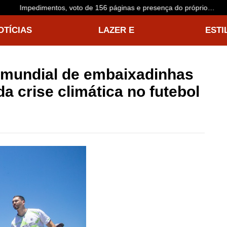
Impedimentos, voto de 156 páginas e presença do próprio
acusado: o que esperar do julgamento de Buzzi
OTÍCIAS
LAZER E
ESTI
NTERNACIONAIS
ENTRETENIMENTO
VIDA
mundial de embaixadinhas
da crise climática no futebol