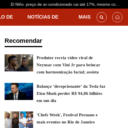
El Niño: preço de ar-condicionado cai até 17%, mesmo com
previsão de calor antecipado
LO DE
NOTÍCIAS DE
MAIS
DESTINO
Recomendar
Produtor recria vídeo viral de
Neymar com Vini Jr para brincar
com harmonização facial; assista
Balanço ‘decepcionante’ da Tesla faz
Elon Musk perder R$ 94,86 bilhões
em um dia
'Chefs Week', Festival Peruano e
mais eventos no Rio de Janeiro