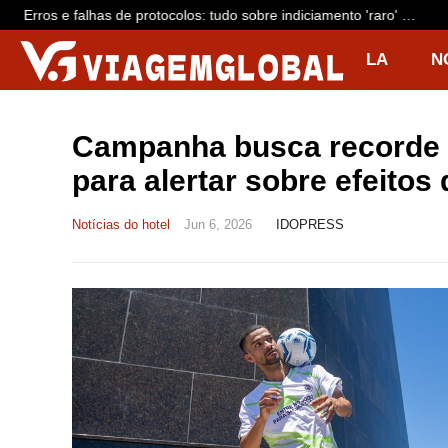
Erros e falhas de protocolos: tudo sobre indiciamento 'raro' de
dono da Voepass e mais 15 por queda de avião que matou 62
LA
N
R
I
Campanha busca recorde 
para alertar sobre efeitos 
Notícias do hotel
Jun 6, 2026
IDOPRESS