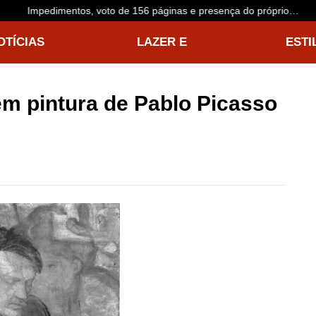
Impedimentos, voto de 156 páginas e presença do próprio
acusado: o que esperar do julgamento de Buzzi
OTÍCIAS
LAZER E
ESTI
NTERNACIONAIS
ENTRETENIMENTO
VIDA
em pintura de Pablo Picasso