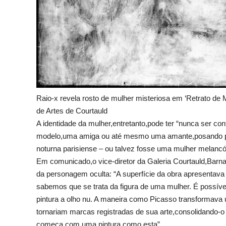
Raio-x revela rosto de mulher misteriosa em ‘Retrato de 
de Artes de Courtauld
A identidade da mulher,entretanto,pode ter “nunca ser con
modelo,uma amiga ou até mesmo uma amante,posando par
noturna parisiense – ou talvez fosse uma mulher melancó
Em comunicado,o vice-diretor da Galeria Courtauld,Barnab
da personagem oculta: “A superfície da obra apresentava 
sabemos que se trata da figura de uma mulher. É possív
pintura a olho nu. A maneira como Picasso transformava
tornariam marcas registradas de sua arte,consolidando-o
começa com uma pintura como esta”.