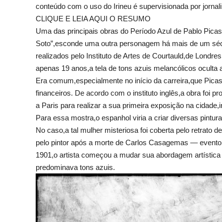
conteúdo com o uso do Irineu é supervisionada por jornali
CLIQUE E LEIA AQUI O RESUMO
Uma das principais obras do Período Azul de Pablo Pica
Soto”,esconde uma outra personagem há mais de um sécu
realizados pelo Instituto de Artes de Courtauld,de Londre
apenas 19 anos,a tela de tons azuis melancólicos oculta
Era comum,especialmente no início da carreira,que Picass
financeiros. De acordo com o instituto inglês,a obra foi
a Paris para realizar a sua primeira exposição na cidade
Para essa mostra,o espanhol viria a criar diversas pintur
No caso,a tal mulher misteriosa foi coberta pelo retrato
pelo pintor após a morte de Carlos Casagemas — evento 
1901,o artista começou a mudar sua abordagem artística
predominava tons azuis.