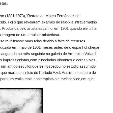
stas.
sso (1881-1973),“Retrato de Mateu Fernández de
lo. Foi o que revelaram exames de raio-x e infravermelho
s. Produzida pelo artista espanhol em 1901,quando ele tinha
 a imagem de uma mulher misteriosa.
o reutilizasse suas telas devido à falta de recursos
 produzida em maio de 1901,meses antes de o espanhol chegar
,inaugurada no mês seguinte na galeria de Ambroise Vollard.
as impressionistas,com pinceladas vibrantes e cores vivas.
 de um amigo escultor,que se hospedou no estúdio assumido
que marcou o início do Período Azul. Assim,no outubro de
 para um estilo mais contemplativo e melancólico,em que