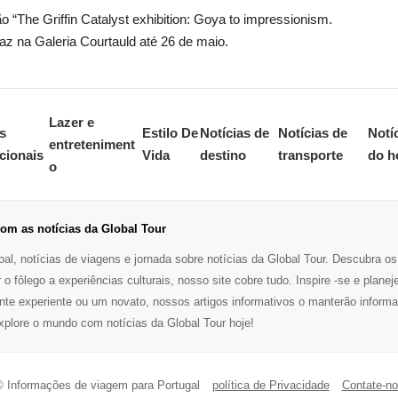
ão “The Griffin Catalyst exhibition: Goya to impressionism.
az na Galeria Courtauld até 26 de maio.
Lazer e
s
Estilo De
Notícias de
Notícias de
Notí
entreteniment
cionais
Vida
destino
transporte
do h
o
om as notícias da Global Tour
al, notícias de viagens e jornada sobre notícias da Global Tour. Descubra os
r o fôlego a experiências culturais, nosso site cobre tudo. Inspire -se e pl
nte experiente ou um novato, nossos artigos informativos o manterão infor
lore o mundo com notícias da Global Tour hoje!
 Informações de viagem para Portugal
política de Privacidade
Contate-n