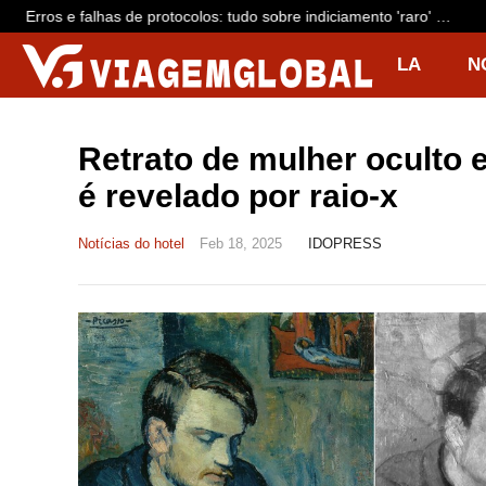
Erros e falhas de protocolos: tudo sobre indiciamento 'raro' de
dono da Voepass e mais 15 por queda de avião que matou 62
LA
N
R
I
Retrato de mulher oculto 
é revelado por raio-x
Notícias do hotel
Feb 18, 2025
IDOPRESS