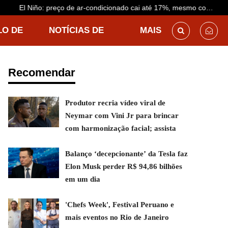
El Niño: preço de ar-condicionado cai até 17%, mesmo com
previsão de calor antecipado
LO DE
NOTÍCIAS DE
MAIS
DESTINO
Recomendar
Produtor recria vídeo viral de
Neymar com Vini Jr para brincar
com harmonização facial; assista
Balanço ‘decepcionante’ da Tesla faz
Elon Musk perder R$ 94,86 bilhões
em um dia
'Chefs Week', Festival Peruano e
mais eventos no Rio de Janeiro