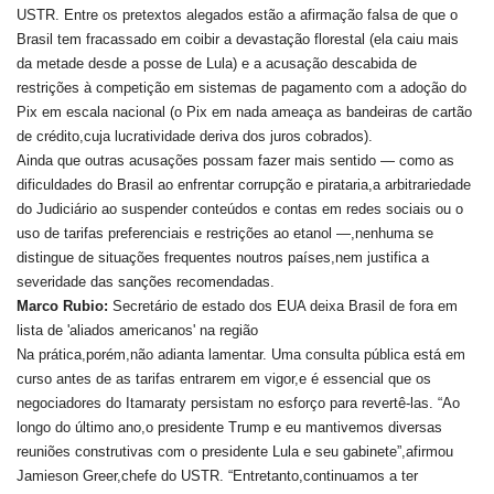
USTR. Entre os pretextos alegados estão a afirmação falsa de que o
Brasil tem fracassado em coibir a devastação florestal (ela caiu mais
da metade desde a posse de Lula) e a acusação descabida de
restrições à competição em sistemas de pagamento com a adoção do
Pix em escala nacional (o Pix em nada ameaça as bandeiras de cartão
de crédito,cuja lucratividade deriva dos juros cobrados).
Ainda que outras acusações possam fazer mais sentido — como as
dificuldades do Brasil ao enfrentar corrupção e pirataria,a arbitrariedade
do Judiciário ao suspender conteúdos e contas em redes sociais ou o
uso de tarifas preferenciais e restrições ao etanol —,nenhuma se
distingue de situações frequentes noutros países,nem justifica a
severidade das sanções recomendadas.
Marco Rubio:
Secretário de estado dos EUA deixa Brasil de fora em
lista de 'aliados americanos' na região
Na prática,porém,não adianta lamentar. Uma consulta pública está em
curso antes de as tarifas entrarem em vigor,e é essencial que os
negociadores do Itamaraty persistam no esforço para revertê-las. “Ao
longo do último ano,o presidente Trump e eu mantivemos diversas
reuniões construtivas com o presidente Lula e seu gabinete”,afirmou
Jamieson Greer,chefe do USTR. “Entretanto,continuamos a ter