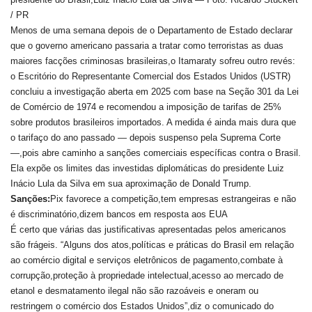
/ PR
Menos de uma semana depois de o Departamento de Estado declarar
que o governo americano passaria a tratar como terroristas as duas
maiores facções criminosas brasileiras,o Itamaraty sofreu outro revés:
o Escritório do Representante Comercial dos Estados Unidos (USTR)
concluiu a investigação aberta em 2025 com base na Seção 301 da Lei
de Comércio de 1974 e recomendou a imposição de tarifas de 25%
sobre produtos brasileiros importados. A medida é ainda mais dura que
o tarifaço do ano passado — depois suspenso pela Suprema Corte
—,pois abre caminho a sanções comerciais específicas contra o Brasil.
Ela expõe os limites das investidas diplomáticas do presidente Luiz
Inácio Lula da Silva em sua aproximação de Donald Trump.
Sanções:
Pix favorece a competição,tem empresas estrangeiras e não
é discriminatório,dizem bancos em resposta aos EUA
É certo que várias das justificativas apresentadas pelos americanos
são frágeis. “Alguns dos atos,políticas e práticas do Brasil em relação
ao comércio digital e serviços eletrônicos de pagamento,combate à
corrupção,proteção à propriedade intelectual,acesso ao mercado de
etanol e desmatamento ilegal não são razoáveis e oneram ou
restringem o comércio dos Estados Unidos”,diz o comunicado do