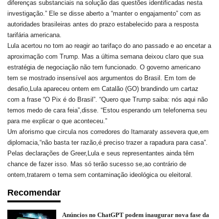
diferenças substanciais na solução das questões identificadas nesta
investigação.” Ele se disse aberto a “manter o engajamento” com as
autoridades brasileiras antes do prazo estabelecido para a resposta
tarifária americana.
Lula acertou no tom ao reagir ao tarifaço do ano passado e ao encetar a
aproximação com Trump. Mas a última semana deixou claro que sua
estratégia de negociação não tem funcionado. O governo americano
tem se mostrado insensível aos argumentos do Brasil. Em tom de
desafio,Lula apareceu ontem em Catalão (GO) brandindo um cartaz
com a frase “O Pix é do Brasil”. “Quero que Trump saiba: nós aqui não
temos medo de cara feia”,disse. “Estou esperando um telefonema seu
para me explicar o que aconteceu.”
Um aforismo que circula nos corredores do Itamaraty assevera que,em
diplomacia,“não basta ter razão,é preciso trazer a rapadura para casa”.
Pelas declarações de Greer,Lula e seus representantes ainda têm
chance de fazer isso. Mas só terão sucesso se,ao contrário de
ontem,tratarem o tema sem contaminação ideológica ou eleitoral.
Recomendar
Anúncios no ChatGPT podem inaugurar nova fase da