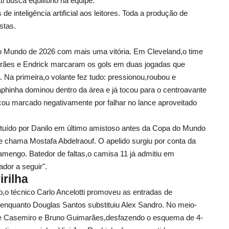
i busca equilíbrio na equipe.
e inteligência artificial aos leitores. Toda a produção de
stas.
 do Mundo de 2026 com mais uma vitória. Em Cleveland,o time
marães e Endrick marcaram os gols em duas jogadas que
. Na primeira,o volante fez tudo: pressionou,roubou e
phinha dominou dentro da área e já tocou para o centroavante
icou marcado negativamente por falhar no lance aproveitado
tituído por Danilo em último amistoso antes da Copa do Mundo
 chama Mostafa Abdelraouf. O apelido surgiu por conta da
lamengo. Batedor de faltas,o camisa 11 já admitiu em
dor a seguir".
rilha
,o técnico Carlo Ancelotti promoveu as entradas de
enquanto Douglas Santos substituiu Alex Sandro. No meio-
 de Casemiro e Bruno Guimarães,desfazendo o esquema de 4-