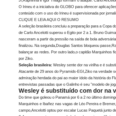
Jr,Raphinha e Igor Thiago formam o ataque. Carlo Ancelott
O Irineu é a iniciativa do GLOBO para oferecer aplicações d
conteúdo com o uso do Irineu é supervisionada por jornali
CLIQUE E LEIA AQUI O RESUMO
A seleção brasileira concluiu a preparação para a Copa
de Carlo Ancelotti superou o Egito por 2 a 1. Bruno Gui
nasceram a partir da pressão na saída de bola adversária
finalizou. Na segunda,Douglas Santos bloqueou passe,Ra
balançar as redes. Por outro lado,o capitão Marquinhos f
por Ziko.
Seleção brasileira:
Wesley sente dor na virilha e é subs
Atacante de 29 anos do Pyramids-EGI,Ziko na verdade se
admiração herdada do pai ao maior ídolo da história do F
entrevistas passadas que o Galinho é seu "modelo de joga
Wesley é substituído com dor na vi
Do time que goleou o Panamá por 6 a 2 no último domingo
Marquinhos e Ibañez nas vagas de Léo Pereira e Bremer,
campo,Ancelotti optou por escalar Lucas Paquetá junto