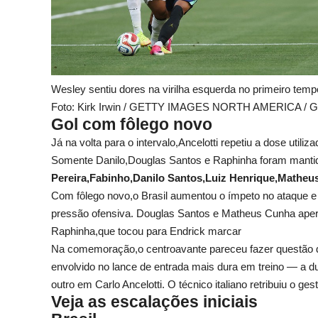
Wesley sentiu dores na virilha esquerda no primeiro temp
Foto: Kirk Irwin / GETTY IMAGES NORTH AMERICA / Ge
Gol com fôlego novo
Já na volta para o intervalo,Ancelotti repetiu a dose utili
Somente Danilo,Douglas Santos e Raphinha foram manti
Pereira,Fabinho,Danilo Santos,Luiz Henrique,Matheu
Com fôlego novo,o Brasil aumentou o ímpeto no ataque e
pressão ofensiva. Douglas Santos e Matheus Cunha aperta
Raphinha,que tocou para Endrick marcar
Na comemoração,o centroavante pareceu fazer questão
envolvido no lance de entrada mais dura em treino — a 
outro em Carlo Ancelotti. O técnico italiano retribuiu o g
Veja as escalações iniciais