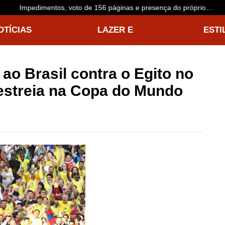
Impedimentos, voto de 156 páginas e presença do próprio
acusado: o que esperar do julgamento de Buzzi
OTÍCIAS
LAZER E
ESTI
NTERNACIONAIS
ENTRETENIMENTO
VIDA
 ao Brasil contra o Egito no
 estreia na Copa do Mundo