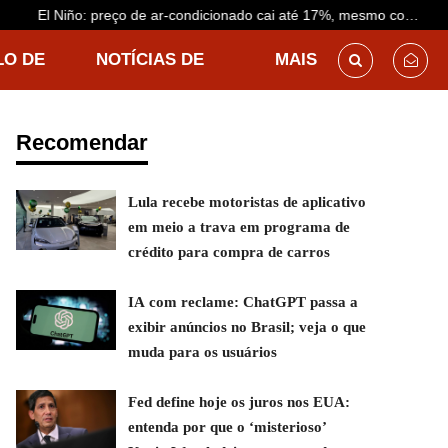
El Niño: preço de ar-condicionado cai até 17%, mesmo com
previsão de calor antecipado
LO DE
NOTÍCIAS DE
MAIS
DESTINO
Recomendar
Lula recebe motoristas de aplicativo
em meio a trava em programa de
crédito para compra de carros
IA com reclame: ChatGPT passa a
exibir anúncios no Brasil; veja o que
muda para os usuários
Fed define hoje os juros nos EUA:
entenda por que o ‘misterioso’