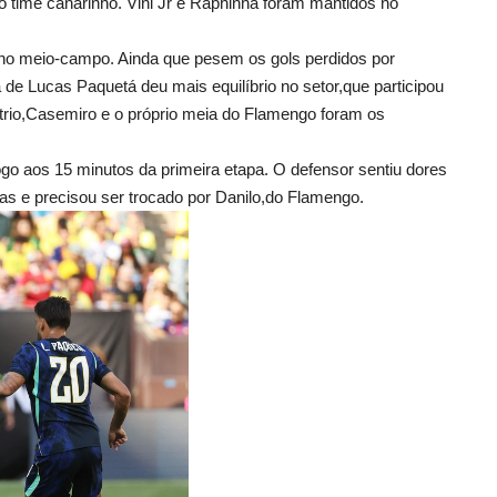
ao time canarinho. Vini Jr e Raphinha foram mantidos no
no meio-campo. Ainda que pesem os gols perdidos por
 de Lucas Paquetá deu mais equilíbrio no setor,que participou
trio,Casemiro e o próprio meia do Flamengo foram os
y logo aos 15 minutos da primeira etapa. O defensor sentiu dores
as e precisou ser trocado por Danilo,do Flamengo.