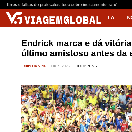
Erros e falhas de protocolos: tudo sobre indiciamento 'raro' de
dono da Voepass e mais 15 por queda de avião que matou 62
LA
N
R
I
Endrick marca e dá vitória
último amistoso antes da
Estilo De Vida
Jun 7, 2026
IDOPRESS