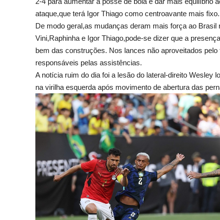
2-4 para aumentar a posse de bola e dar mais equilíbrio 
ataque,que terá Igor Thiago como centroavante mais fixo.
De modo geral,as mudanças deram mais força ao Brasil 
Vini,Raphinha e Igor Thiago,pode-se dizer que a presença
bem das construções. Nos lances não aproveitados pelo 
responsáveis pelas assistências.
A notícia ruim do dia foi a lesão do lateral-direito Wesle
na virilha esquerda após movimento de abertura das pern