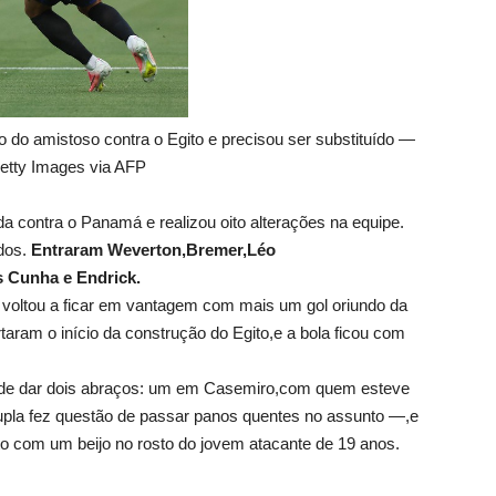
o do amistoso contra o Egito e precisou ser substituído —
tty Images via AFP
zada contra o Panamá e realizou oito alterações na equipe.
dos.
Entraram Weverton,Bremer,Léo
s Cunha e Endrick.
 voltou a ficar em vantagem com mais um gol oriundo da
ram o início da construção do Egito,e a bola ficou com
 de dar dois abraços: um em Casemiro,com quem esteve
dupla fez questão de passar panos quentes no assunto —,e
esto com um beijo no rosto do jovem atacante de 19 anos.