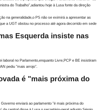
istra do Trabalho",adiantou hoje à Lusa fonte da direção
ão na generalidade,o PS não se eximirá a apresentar as
que a UGT obstou no processo até agora decorrido em sede
l,mas Esquerda insiste nas
lei laboral no Parlamento,enquanto Livre,PCP e BE insistiram
AN pediu "mais arrojo".
rovada é "mais próxima do
o Governo enviará ao parlamento "é mais próxima do
' da central,disse à Lusa o secretário-geral adjunto,Sérgio