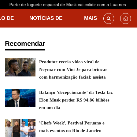
Parte de foguete espacial de Musk vai colidir com a Lua nesta
quarta-feira: saiba a que horas e por que manobra será
LO DE
NOTÍCIAS DE
MAIS
realizada
DESTINO
Recomendar
Produtor recria vídeo viral de
Neymar com Vini Jr para brincar
com harmonização facial; assista
Balanço ‘decepcionante’ da Tesla faz
Elon Musk perder R$ 94,86 bilhões
em um dia
'Chefs Week', Festival Peruano e
mais eventos no Rio de Janeiro