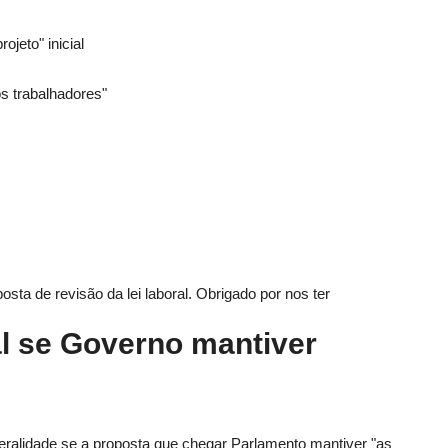
jeto" inicial
s trabalhadores"
a de revisão da lei laboral. Obrigado por nos ter
al se Governo mantiver
neralidade se a proposta que chegar Parlamento mantiver "as