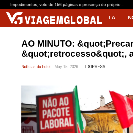
Impedimentos, voto de 156 páginas e presença do próprio
acusado: o que esperar do julgamento de Buzzi
LA
N
R
I
AO MINUTO: &quot;Precar
&quot;retrocesso&quot;, a
Notícias do hotel
May 15, 2026
IDOPRESS