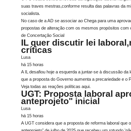
suas traves mestras,conforme resulta das palavras da min
socialista.
No caso de a AD se associar ao Chega para uma aprovaç
propostas de alteração com os mesmos propósitos com 
de Concertação Social
IL quer discutir lei labora
críticas
Lusa
há 15 horas
A IL desafiou hoje a esquerda a juntar-se à discussão da 
que a proposta do Governo aumenta a precariedade e o P
Veja todas as reações políticas aqui.
UGT: Proposta laboral ap
anteprojeto" inicial
Lusa
há 15 horas
A UGT considera que a proposta de reforma laboral que 
anteprojeto" de julho de 2025 que recebeu um rotundo 'não