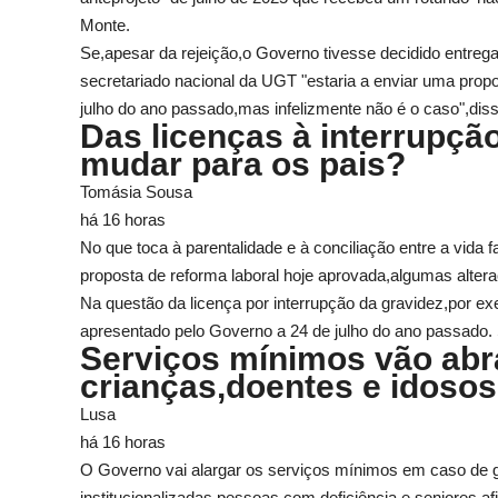
Monte.
Se,apesar da rejeição,o Governo tivesse decidido entrega
secretariado nacional da UGT "estaria a enviar uma propo
julho do ano passado,mas infelizmente não é o caso",diss
Das licenças à interrupçã
mudar para os pais?
Tomásia Sousa
há 16 horas
No que toca à parentalidade e à conciliação entre a vida f
proposta de reforma laboral hoje aprovada,algumas alter
Na questão da licença por interrupção da gravidez,por exe
apresentado pelo Governo a 24 de julho do ano passado. 
Serviços mínimos vão abr
crianças,doentes e idosos
Lusa
há 16 horas
O Governo vai alargar os serviços mínimos em caso de g
institucionalizadas,pessoas com deficiência e seniores,af