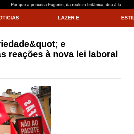
Por que a princesa Eugenie, da realeza britânica, deu à luz
sua terceira filha em Lisboa
OTÍCIAS
LAZER E
ESTI
NTERNACIONAIS
ENTRETENIMENTO
VIDA
iedade&quot; e
s reações à nova lei laboral